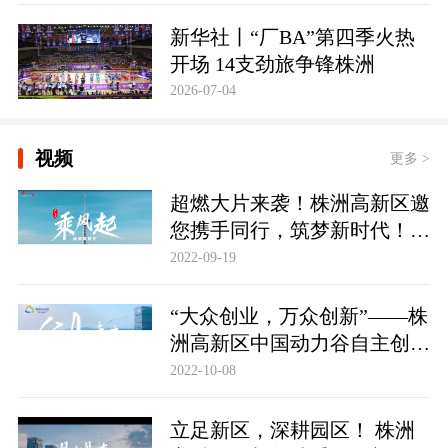
新华社丨“厂BA”第四季火热
开场 14支劲旅争锋株洲
2026-07-04
视频
更多 >
超燃大片来袭！株洲高新区邀
您携手同行，筑梦新时代！株
洲高新区招商形象宣传片《乘
2022-09-19
风起》
“大众创业，万众创新”——株
洲高新区中国动力谷自主创新
园，踏波而歌，逐浪前行。
2022-10-08
立足新区，深耕园区！ 株洲