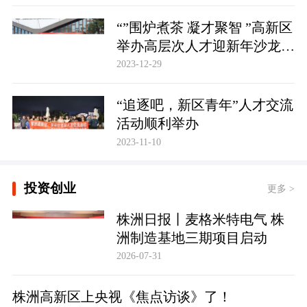
“”围炉煮茶 凝才聚智 ”高新区
举办高层次人才迎新年沙龙活
动
2023-12-29
“追逐吧，新区青年”人才交流
活动顺利举办
2023-11-10
投资创业
更多 >
株洲日报丨麦格米特电气 株
洲制造基地三期项目启动
2026-07-31
株洲高新区上央视《焦点访谈》了！