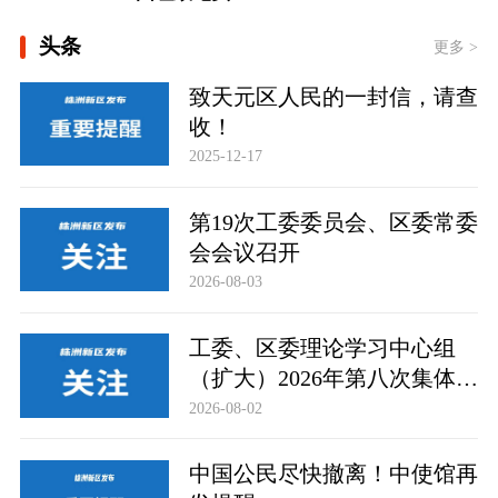
[微视频｜总书记心系全民健身]
头条
更多 >
[学习新语·铸魂强党｜学懂弄通做实党
致天元区人民的一封信，请查
的创新理论]
收！
时政专题片丨奋力开创中国式现代化建
2025-12-17
设新局面——习近平总书记今年以来治
国理政纪实
第19次工委委员会、区委常委
会会议召开
2026-08-03
工委、区委理论学习中心组
（扩大）2026年第八次集体学
习举行
2026-08-02
中国公民尽快撤离！中使馆再