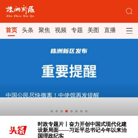
首页
头条
聚焦
视频
专题
美图
直播
中国公民尽快撤离！中使馆再发提醒
[学习新语·铸魂强党｜学懂弄通做实党
的创新理论]
时政专题片丨奋力开创中国式现代化建
设新局面——习近平总书记今年以来治
国理政纪实