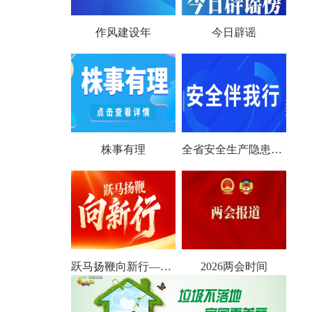
作风建设年
今日辟谣
株事有理
全省安全生产隐患大排查大整治
跃马扬鞭向新行——聚焦2026全国两会
2026两会时间