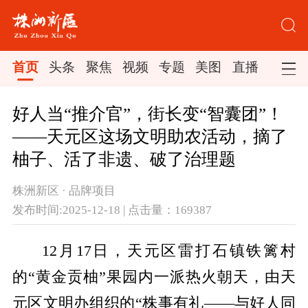
首页
头条
聚焦
视频
专题
美图
直播
好人当“推介官”，街长变“智囊团”！
——天元区这场文明助农活动，摘了
柚子、活了非遗、破了治理题
株洲新区 · 品牌项目
发布时间:2025-12-18 | 点击量：169387
12月17日，天元区雷打石镇铁篱村
的“黄金贡柚”果园内一派热火朝天，由天
元区文明办组织的“株事有礼——与好人同