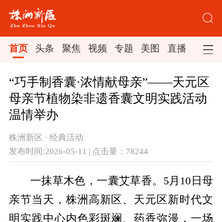
首页
头条
聚焦
视频
专题
美图
直播
“巧手制香囊·浓情献母亲”——天元区
母亲节植物染非遗香囊文明实践活动
温情举办
株洲新区 · 经典活动
发布时间:2026-05-11 | 点击量：78244
一抹草木色，一囊艾草香。5月10日母
亲节当天，株洲高新区、天元区新时代文
明实践中心内色彩斑斓、药香弥漫，一场