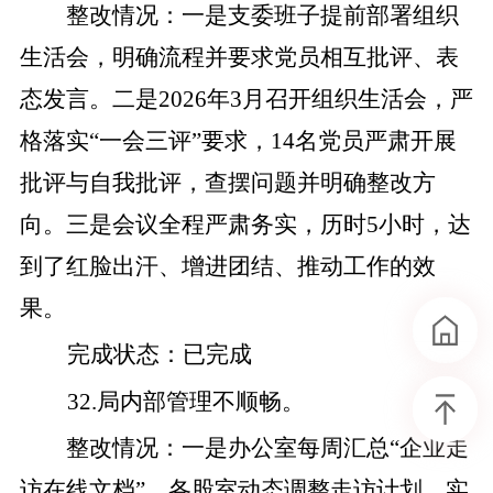
整改
情况
：
一是
支委班子提前部署组织
生活会，明确流程并要求党员相互批评、表
态发言。
二是
2026
年
3
月召开组织生活会，严
格落实
“
一会三评
”
要求，
14
名党员严肃开展
批评与自我批评，查摆问题并明确整改方
向。
三是
会议全程严肃务实，
历时
5
小时，达
到了红脸出汗、增进团结、推动工作的
效
果
。
完成状态
：
已完成
32
.
局内部管理不顺畅。
整改
情况
：
一是
办公室每周汇总
“企业走
访在线文档”，各股室动态调整走访计划，实