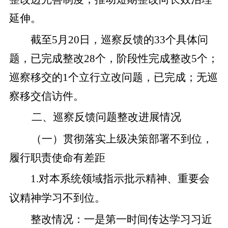
延伸。
截至
5
月
20
日，巡察反馈的
33
个具体问
题，已完成整改
28
个，阶段性完成整改
5
个；
巡察移交的
1
个立行立改问题，已完成
；
无
巡
察移交信访件。
二、巡察反馈问题整改进展情况
（一）
贯彻落实上级决策部署不到位，
履行职责使命有差距
1.
对本系统领域指示批示精神、重要会
议精神学习不到位
。
整改
情况
：
一是
第一时间传达学习习近