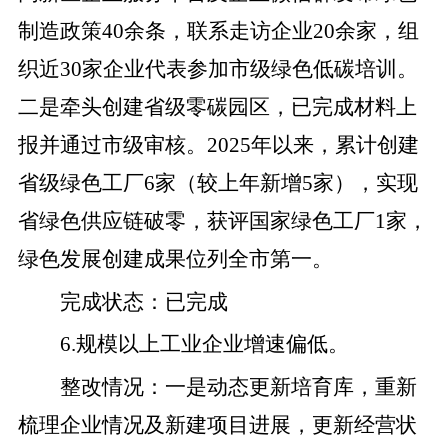
制造政策
40
余条，联系走访企业
20
余家
，
组
织近
30
家
企业代表参加市
级
绿色低碳培训
。
二是
牵头创建省级零碳园区，已完成材料上
报并通过市级审核。
2025
年以来，累计创建
省级绿色工厂
6
家（较上年新增
5
家），实现
省绿色供应链破零，获评国家绿色工厂
1
家，
绿色发展创建成果位列全市第一。
完成状态
：
已完成
6
.
规模以上工业企业增速偏低。
整改
情况
：
一是
动态更新培育库，
重新
梳理企业情况
及
新建项目进展，更新经营状