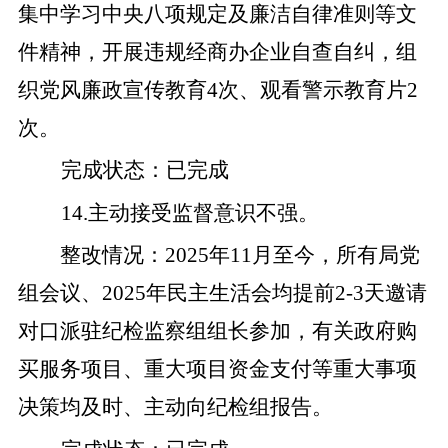
集中学习
中央
八项规定及廉洁自律准则等文
件
精神
，开展违规经商办企业自查自纠，组
织党风廉政宣传教育
4
次、观看警示教育片
2
次。
完成状态
：
已完成
14
.
主动接受监督意识不强。
整改
情况
：
2025
年
11
月
至今
，所有局党
组会议、
2025
年民主生活会均
提前
2-3
天邀请
对口派驻纪检监察组
组长
参加，
有关
政府购
买服务项目、重大项目资金支付等重大事项
决策
均及时、主动向
纪检组
报告
。