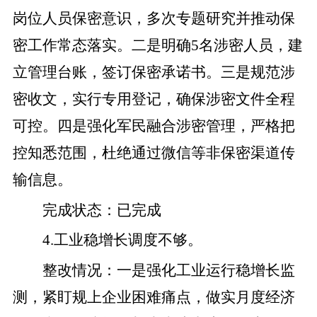
岗位人员保密意识，多次专题研究并推动保
密工作常态落实。
二是
明确
5
名
涉密人员，建
立管理台账，签订保密承诺书。
三是
规范涉
密收文
，实行专用登记，确保涉密文件全程
可控
。
四是
强化军民融合涉密管理
，
严格把
控知悉范围，
杜绝
通过微信等非保密渠道传
输信息。
完成状态
：
已完成
4
.
工
业稳增长调度不够。
整改
情况
：
一是
强化工业运行稳增长监
测，紧盯规上企业困难痛点，做实月度经济