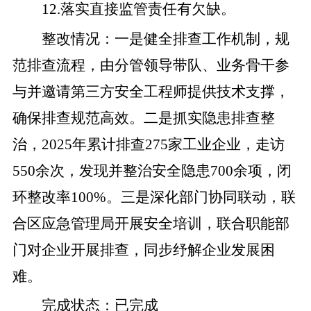
12
.
落实直接监管责任有欠缺。
整改
情况
：
一是
健全排查工作机制，规
范排查流程，由分管领导带队、业务骨干参
与并邀请第三方安全工程师提供技术支撑，
确保排查规范高效。
二是
抓实隐患排查整
治，
2025
年累计排查
275
家工业企业，走访
550
余次，发现
并整治
安全隐患
700
余项，闭
环整改率
100%
。
三是
深化部门协同联动，联
合
区
应急管理局开展安全培训，联合职能部
门对企业开展排查，同步纾解企业发展困
难。
完成状态
：
已完成