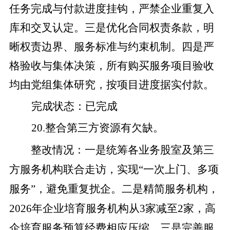
任务完成与付款进度挂钩，严禁企业重复入
库和交叉认定。
三是
优化合同权责条款，明
晰权责边界、服务标准与约束机制。
四是
严
格验收与集体决策，所有购买服务项目验收
均由党组集体研究，按项目进度据实付款。
完成状态
：
已完成
20
.
整合第三方资源有欠缺。
整改
情况
：
一是
统筹各业务股室及第三
方服务机构联合走访，实现
“一次上门、多项
服务”，避免重复扰企。
二是
精简服务机构，
2026
年企业培育服务机构从
3
家减至
2
家，高
企培育服务预算经费相应压缩。
三是
完善服