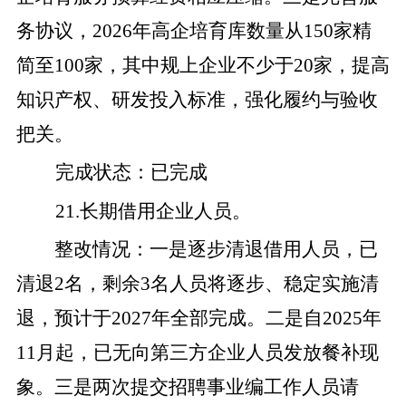
务协议，
2026
年高企培育库数量从
150
家精
简至
100
家，其中规上企业不少于
20
家，提高
知识产权、研发投入标准，强化履约与验收
把关。
完成状态
：
已完成
21
.
长期借用企业人员。
整改
情况
：
一是
逐步清退借用人员
，
已
清退
2
名
，剩余
3
名人员
将逐步、稳定实施清
退，预计于
2027
年全部完成。
二是
自
2025
年
11
月起
，已无向第三方企业人员
发放餐补
现
象
。
三是
两次提交招聘事业编工作人员请