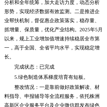
分析和全年统筹，加大走访力度，动态分析
形势，实现经济数据有效监测。
二是
推进企
业帮扶机制，督促惠企政策落实，稳存量、
抓增量、保质量，优化产业结构。
2025
年
5
月
以来，规上工业增加值增速持续稳居全市第
一，高于全国、全省平均水平，实现稳定增
长。
完成状态
：
已完成
5
.
绿
色制造体系梯度培育有短板。
整改
情况
：
一是
靠前做好政策解读、材
料指导、申报辅导等全流程服务
，
依托株洲
高新区企业服务平台及企业微信群发布绿色