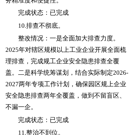
务精准度和便捷性。
完成状态
：
已完成
10
.
排查不彻底。
整改
情况
：
一是
全面加大排查力度。
2025
年对辖区规模以上工业企业开展全面梳
理排查，完成规工企业安全隐患排查
全覆
盖
。
二是
科学统筹谋划
，结合实际
制定
2026-
2027
两年专项工作计划，确保园区
规上
企业
安全隐患排查两年全覆盖，做到不留盲区、
不漏一企
。
完成状态
：
已完成
11
.
整治不到位。