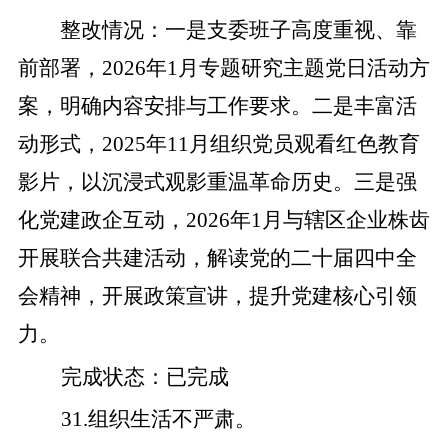
整改
情况
：
一是
支委班子高度重视、靠
前部署，
2026
年
1
月专题研究主题党日活动方
案，明确内容安排与工作要求。
二是
丰富活
动形式，
2025
年
11
月组织党员观看红色教育
影片，以沉浸式观影重温革命历史。
三是
强
化党建政企互动，
202
6
年
1
月与辖区企业株齿
开展联合共建活动，解读党的二十届四中全
会精神，
开展
政策宣讲，提升党建核心引领
力。
完成状态
：
已完成
31
.
组织生活不严肃。