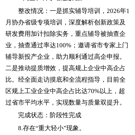
整改
情况
：
一是
抓实辅导培训
，
2026
年
1
月协办省级专项培训，深度解析创新政策及
研发费用加计扣除实务，重点辅导被抽查企
业，
抽查
通过率
达
100%
；
邀请省市专家
上门
辅导新投产企业，助力
顺利通过
高企申报。
二是
推动提质增效，提高规上企业中高企占
比。经全面走访摸底和全流程指导，目前全
区规上工业企业中高企占比达
70%
以上，超
过省市平均水平，实现数量与质量双提升。
完成状态
：
阶段性完成
8
.
存在
“
重大轻小
”
现象。