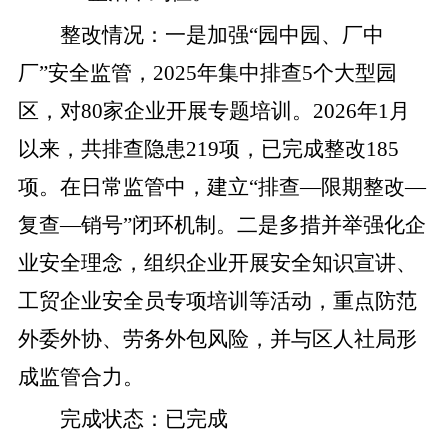
整改
情况
：
一是
加强
“
园中园、厂中
厂
”
安全监管
，
2025
年集中排查
5
个大型园
区，对
80
家企业开展专题培训
。
2026
年
1
月
以来，共排查隐患
219
项，已完成整改
185
项。在日常监管中，建立
“
排查
—
限期整改
—
复查
—
销号
”
闭环机制。
二是
多措并举强化企
业安全理念
，
组织
企业
开展安全知识宣讲
、
工贸企业安全员专项培训
等活动
，重点防范
外委外协、劳务外包风险，
并与区
人社局形
成监管合力。
完成状态
：
已完成