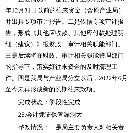
年
12
月
31
日以前的往来资金（含原产业局）
并出具专项审计报告。
二是
依据专项审计报
告，形成《其他应收款、其他应付款处理明
细（建议）》报财政、审计相关职能部门。
三是
后续将在财政、审计相关职能管理部门
的指导下，落实好往来资金的及时清理工
作。
四是
我局与产业局分立以后，
2022
年
6
月
至今
未再形成新的长期往来款项。
完成状态
：
阶段性完成
25
.
会计凭证保管漏洞大。
整改
情况
：
一是
局主要
负责人对相关责