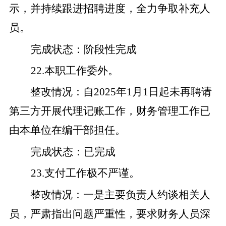
示
，并持续跟进招聘进度
，全力争取补充
人
员
。
完成状态
：
阶段性
完成
22
.
本职工作委外。
整改
情况
：
自
2025
年
1
月
1
日起未再聘请
第三方开展代理记账工作，财务管理工作已
由本单位在编干部担任。
完成状态
：
已完成
23
.
支付工作极不严谨。
整改
情况
：
一是
主要负责人约谈相关人
员，严肃指出问题严重性，要求财务人员深