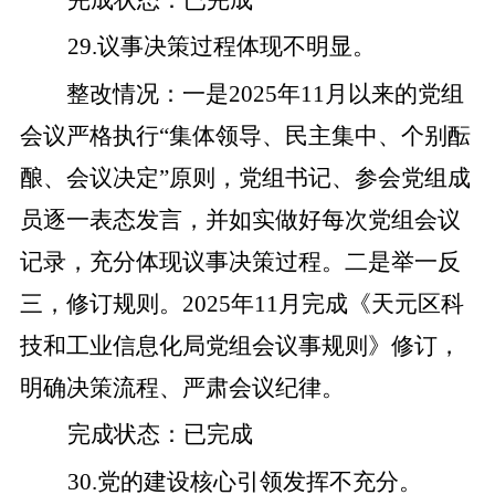
29
.
议
事决策过程体现不明显。
整改
情况
：
一是
2025
年
11
月以来的党组
会议严格执行
“
集体领导、民主集中、个别酝
酿、会议决定
”
原则，党组书记、
参会
党组成
员
逐一
表态发言，并如实做好每次党组会议
记录，充分体现议事决策过程。
二是
举一反
三，修订规则。
2025
年
11
月完成《天元区科
技和工业信息化局党组会议事规则》修订，
明确决策流程、严肃会议纪律。
完成状态
：
已完成
30
.
党的建设核心引领发挥不充分。