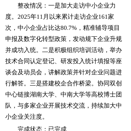
整改
情况
：
一是
加大
走访
中小
企业
力
度。
2025
年
11
月以来累计走访企业
161
家
次，中小企业占比达
80.7%
，
精准辅导项目
申报及数字化转型政策，发动规下企业升规
并成功入统
。
二是
积极组织培训活动
，举办
技术合同认定登记、研发投入统计填报等座
谈会及动员会，讲解政策并针对企业问题进
行解答
。
三是
搭建校企合作桥梁
。
协同双创
中心链接湖南大学、中南大学
等
高校博士团
队，与
多家
企业开展技术交流，持续加大中
小企业关注度。
完成状态
：
已完成