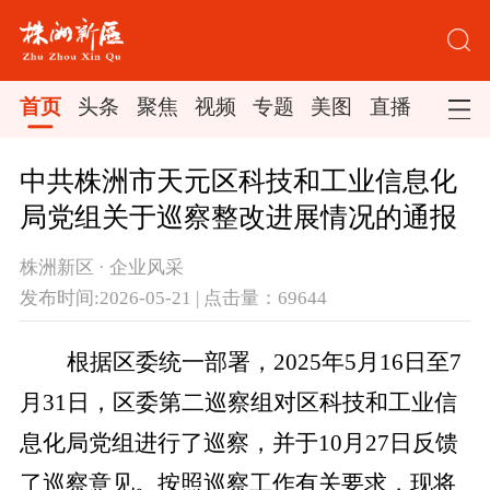
首页
头条
聚焦
视频
专题
美图
直播
中共株洲市天元区科技和工业信息化
局党组关于巡察整改进展情况的通报
株洲新区 · 企业风采
发布时间:2026-05-21 | 点击量：69644
根据
区
委统一部署，
202
5
年
5
月
16
日至
7
月
31
日，区委第
二
巡察组对
区科技和工业信
息化局党组
进行了巡察
，并于
10
月
27
日反馈
了巡察意见。
按照巡察工作有关要求，现将