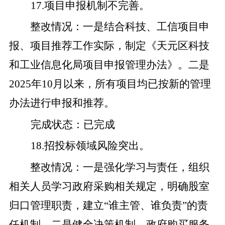
17
.
项目申报机制不完善。
整改
情况
：
一是
结合科技、工信项目申
报、项目推荐工作实际，制定《天元区科技
和工业信息化局项目申报管理办法》。
二是
2025
年
10
月以来，所有项目均已按新的管理
办法进行申报和推荐。
完成状态
：
已完成
18
.
招投标领域风险突出。
整改
情况
：
一是
强化学习与责任
，
组织
相关人员
学习政府采购相关规定，明确股室
归口管理职责，建立
“
谁主管、谁负责
”
的责
任机制。
二是
健全决策机制
，政府购买服务