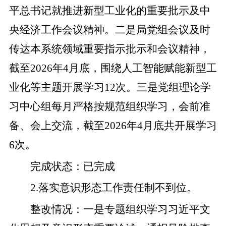
平总书记就推进新型工业化的重要批示及中
央经济工作会议精神。
二是
局党组会议及时
传达本系统领域重要指示批示和会议精神，
截至
2026
年
4
月底，围绕人工智能赋能新型工
业化等主题开展学习
12
次。
三是
党组理论学
习中心组每月严格按规范组织学习，会前准
备、会上交流，截至
2026
年
4
月底共开展学习
6
次。
完成状态
：
已完成
2.
落实意识形态工作责任制不到位。
整改
情况
：
一是
专题组织学习习近平文