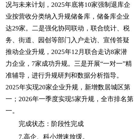
况与未来计划，
2025
年底将
10
家强制退库企
业
按
营收分类纳入升规储备库，储备库企业
达
29
家。
二是
强化协同联动
，联合统计、税
务、街道、园创等部门入户走访、宣传答疑
推动企业升规，
2025
年
12
月
联合
走访
8
家潜
力企业，
7
家
成功
升规。
三是
开展
“一对一”精
准辅导，进行升规研判和数据分析指导。
2025
年实现
20
家企业升规，新增数居城区第
一；
2026
年一季度实现
5
家升规，全市排名第
一。
完成状态
：
阶段性完成
7
.
高企、科小增速放缓。