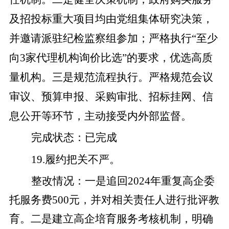
及招投标重大项目均由党组集体研究决策
，
并邀请派驻纪检监察组参加；严格执行
“
至少
向
3
家代理机构询价比选
”
的要求，优选高质
量机构。
三是
规范流程执行。严格规范会议
审议、预算申报、采购审批、招标挂网、信
息公开等环节，主动接受内外部监督。
完成状态
：
已完成
19
.
履约把关不严。
整改
情况
：
一是
追回
2024
年重复高企委
托服务费
500
元，并对相关责任人进行批评教
育。
二是
建立高企培育服务考核机制，明确