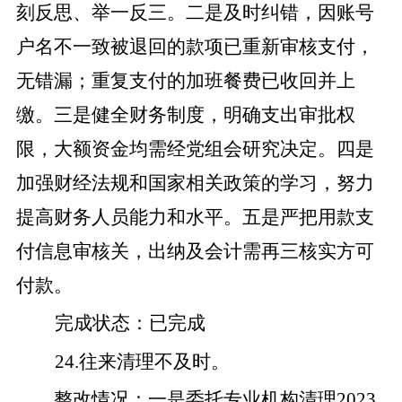
刻反思、举一反三
。二是
及时纠错，因账号
户名不一致被退回的
款项
已重新审核支付，
无错漏；重复支付的加班餐费已收回并上
缴。
三是
健全财务制度，明确支出审批权
限，大额资金
均需
经党组会研究决定。
四是
加强财经法规和国家相关政策的学习，努力
提高财务人员能力和水平。
五是
严把用款支
付信息审核关，出纳及会计需再三核实
方可
付款
。
完成状态
：
已完成
24
.
往
来清理不及时。
整改
情况
：
一是
委托专业机构清理
2023