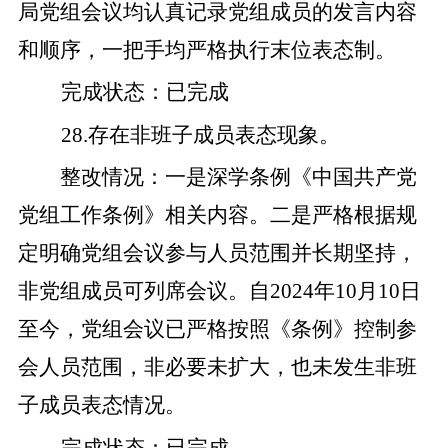
局党组会议均认真记录党组成员的发言内容
和顺序，一把手均严格执行末位表态制。
完成状态
：
已完成
28
.
存在非班子成员表态现象。
整改
情况
：
一是
深学条例《中国共产党
党组工作条例》相关内容
。
二是
严格
根据
规
定明确党组会议参与人员范围并长期坚持，
非党组成员可列席会议。自
2024
年
10
月
10
日
至今
，党组会议已严格按照《条例》控制参
会人员范围，非必要未扩大，也未发生非班
子成员表态情况。
完成状态
：
已完成