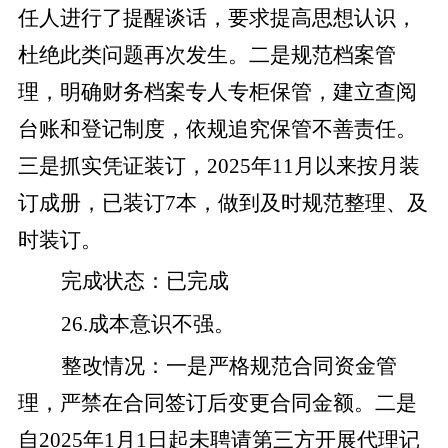
任人进行了提醒谈话，要求提高思想认识，
杜绝此类问题再次发生。
二
是
规范档案管
理，明确财务档案专人专柜保管，建立查阅
台账和登记制度，依规追究保管不善责任。
三
是
抓
实凭证装订，
2025
年
11
月以来按月装
订成册，
已装订
7
本，
做到及时规范整理、及
时装订。
完成状态
：
已完成
26
.
成本意识不强。
整改
情况
：
一是
严格规范合同资金管
理，严禁在合同签订后变更合同金额。
二是
自
2025
年
1
月
1
日起未聘请第三方开展代理记