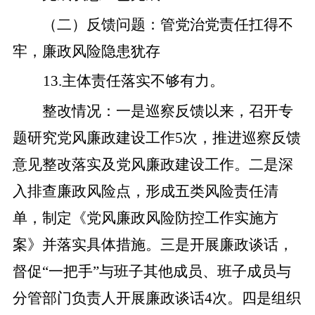
（二）
反馈问题：
管党治党责任扛得不
牢，廉政风险隐患犹存
13
.
主
体责任落实不够有力。
整改
情况
：
一是
巡察反馈以来，召开专
题研究党风廉政建设工作
5
次，
推进
巡察反馈
意见整改落实及党风廉政建设工作。
二是
深
入排查廉政风险点，形成五类风险责任清
单，制定《党风廉政风险防控工作实施方
案》并落实具体措施。
三是
开展廉政谈话，
督促
“
一把手
”
与班子其他成员、班子成员与
分管部门负责人开展廉政谈话
4
次。
四是
组织