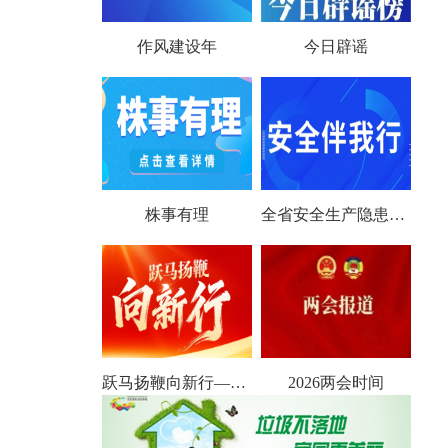
作风建设年
今日辟谣
株事有理
全省安全生产隐患大排查大整治
跃马扬鞭向新行——聚焦2026全国两会
2026两会时间