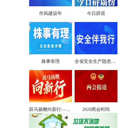
作风建设年
今日辟谣
株事有理
全省安全生产隐患大排查大整治
跃马扬鞭向新行——聚焦2026全国两会
2026两会时间