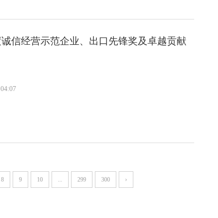
3年度诚信经营示范企业、出口先锋奖及卓越贡献
04:07
8
9
10
...
299
300
›