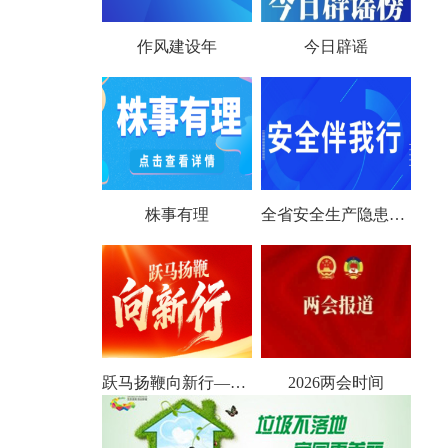
作风建设年
今日辟谣
株事有理
全省安全生产隐患大排查大整治
跃马扬鞭向新行——聚焦2026全国两会
2026两会时间