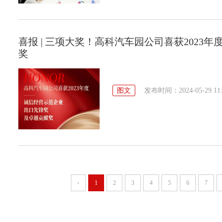
喜报 | 三项大奖！高科汽车园公司喜获202
奖
图文
发布时间：2024-05-29 11:
‹
1
2
3
4
5
6
7