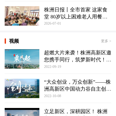
株洲日报丨全市首家 这家食
堂 80岁以上困难老人用餐免
费
2026-07-01
视频
更多 >
超燃大片来袭！株洲高新区邀
您携手同行，筑梦新时代！株
洲高新区招商形象宣传片《乘
2022-09-19
风起》
“大众创业，万众创新”——株
洲高新区中国动力谷自主创新
园，踏波而歌，逐浪前行。
2022-10-08
立足新区，深耕园区！ 株洲