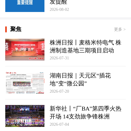
发提醒
2026-08-02
聚焦
更多 >
株洲日报丨麦格米特电气 株
洲制造基地三期项目启动
2026-07-31
湖南日报｜天元区“插花
地”变“微公园”
2026-07-20
新华社丨“厂BA”第四季火热
开场 14支劲旅争锋株洲
2026-07-04