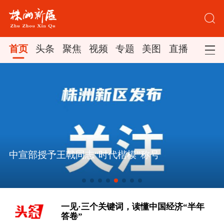
首页
头条
聚焦
视频
专题
美图
直播
中宣部授予王戟同志“时代楷模”称号
[“紧紧抓住那些惠及面广、牵一发而动
全身的工作”——突出重点推进健康中
国建设观察]
一见·三个关键词，读懂中国经济“半年
答卷”