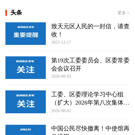
[构建更高水平的全民健身公共服务体
头条
系]
更多 >
致天元区人民的一封信，请查
[习言道｜健康是1 其他是后面的0]
收！
[“紧紧抓住那些惠及面广、牵一发而动
2025-12-17
全身的工作”——突出重点推进健康中
国建设观察]
一见·三个关键词，读懂中国经济“半年
第19次工委委员会、区委常委
答卷”
会会议召开
2026-08-03
工委、区委理论学习中心组
（扩大）2026年第八次集体学
习举行
2026-08-02
中国公民尽快撤离！中使馆再