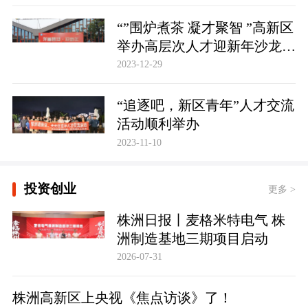
“”围炉煮茶 凝才聚智 ”高新区
举办高层次人才迎新年沙龙活
动
2023-12-29
“追逐吧，新区青年”人才交流
活动顺利举办
2023-11-10
投资创业
更多 >
株洲日报丨麦格米特电气 株
洲制造基地三期项目启动
2026-07-31
株洲高新区上央视《焦点访谈》了！